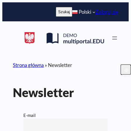
Przejdź
Szukaj
Polski
Zaloguj się
Szukaj
do
treści
Strona główna
»
Newsletter
Newsletter
E-mail