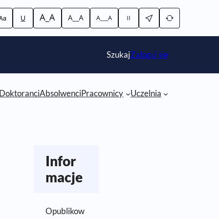
Szukaj
Szukaj
Zaloguj się
Doktoranci
Absolwenci
Pracownicy
Uczelnia
Infor
macje
Opublikow