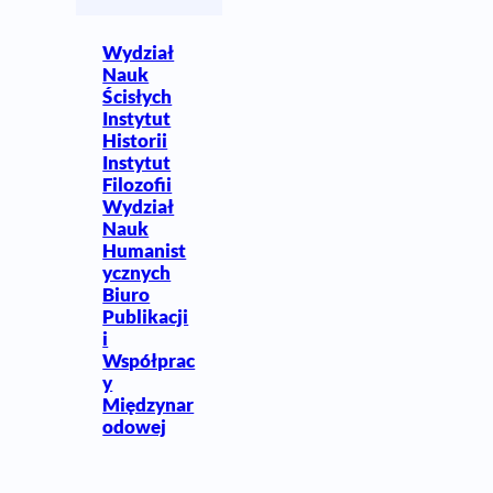
Wydział
Nauk
Ścisłych
Instytut
Historii
Instytut
Filozofii
Wydział
Nauk
Humanist
ycznych
Biuro
Publikacji
i
Współprac
y
Międzynar
odowej