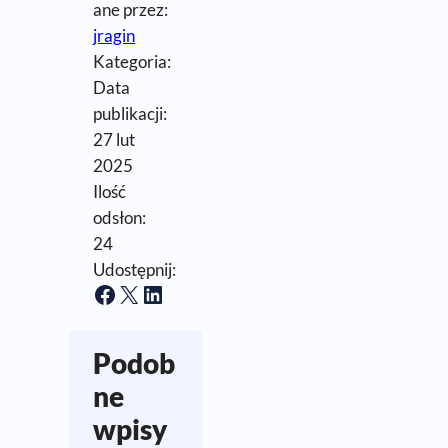
ane przez:
jragin
Kategoria:
Data
publikacji:
27 lut
2025
Ilość
odsłon:
24
Udostępnij:
Facebook
X
LinkedIn
Podob
ne
wpisy